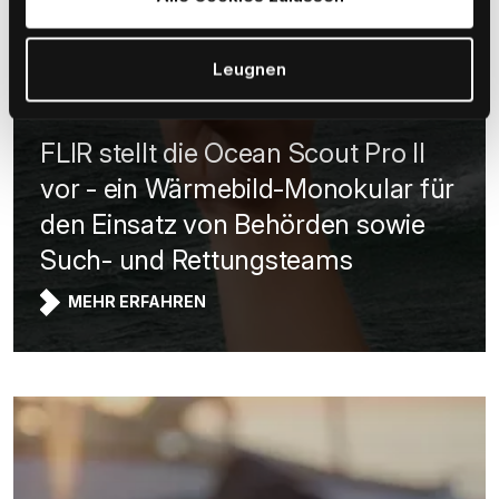
erfahren und Ihre Einwilligung jederzeit anzupassen/zu
widerrufen, lesen Sie bitte unsere
Cookie-Erklärung
.
Leugnen
PRODUKT-NEWS
15 APRIL 2026
FLIR stellt die Ocean Scout Pro II
vor - ein Wärmebild-Monokular für
den Einsatz von Behörden sowie
Such- und Rettungsteams
MEHR ERFAHREN