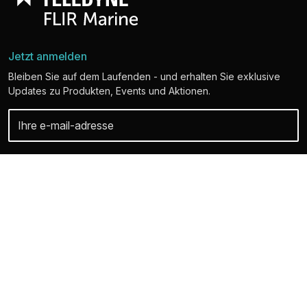
Jetzt anmelden
Bleiben Sie auf dem Laufenden - und erhalten Sie exklusive
Updates zu Produkten, Events und Aktionen.
Ihre persönlichen Daten sind bei uns sicher. Weitere Informationen und
Details zum Abbestellen finden Sie in unserer Datenschutzerklärung.
2026
© Raymarine UK Limited
Entdecken Sie FLIR Marine