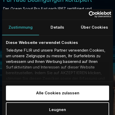
Der Ocean Scout Pro II ist nach IP67 zertifiziert und
sturzgetestet und bietet auch unter rauen Bedingungen auf
See zuverlässige Leistung.
Zustimmung
Details
Über Cookies
Diese Webseite verwendet Cookies
Teledyne FLIR und unsere Partner verwenden Cookies,
um unsere Zielgruppe zu messen, Ihr Surferlebnis zu
verbessern und Ihnen Werbung basierend auf Ihren
Surfaktivitäten und Interessen auf dieser Website
bereitzustellen. Indem Sie auf AKZEPTIEREN klicken,
stimmen Sie diesen Zwecken sowie der Erfassung und
Weitergabe Ihrer Daten an unsere verbundenen
Unternehmen und Partner zu. Um mehr darüber zu
Alle Cookies zulassen
erfahren und Ihre Einwilligung jederzeit anzupassen/zu
widerrufen, lesen Sie bitte unsere
Cookie-Erklärung
.
Leugnen
Video-Streaming in Echtzeit