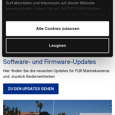
Surfaktivitäten und Interessen auf dieser Website
bereitzustellen. Indem Sie auf AKZEPTIEREN klicken,
stimmen Sie diesen Zwecken sowie der Erfassung und
Weitergabe Ihrer Daten an unsere verbundenen
Unternehmen und Partner zu. Um mehr darüber zu
Alle Cookies zulassen
erfahren und Ihre Einwilligung jederzeit anzupassen/zu
widerrufen, lesen Sie bitte unsere
Cookie-Erklärung
.
Leugnen
Software- und Firmware-Updates
Hier finden Sie die neuesten Updates für FLIR Marinekameras
und Joystick-Bedieneinheiten.
ZU DEN UPDATES GEHEN