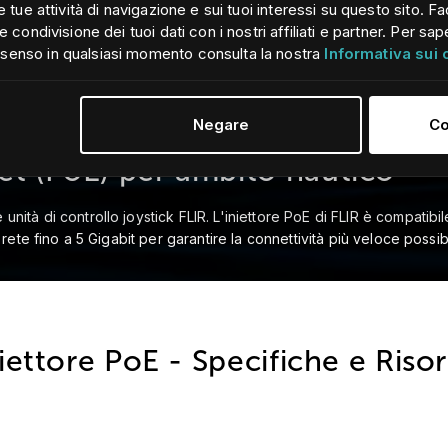
lle tue attività di navigazione e sui tuoi interessi su questo sito
e condivisione dei tuoi dati con i nostri affiliati e partner. Per sap
nsenso in qualsiasi momento consulta la nostra
Informativa sui
Negare
Co
et (PoE) per ambito nautico
unità di controllo joystick FLIR. L'iniettore PoE di FLIR è compatib
i rete fino a 5 Gigabit per garantire la connettività più veloce possi
iettore PoE - Specifiche e Riso