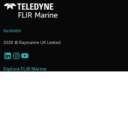
Iscrivimi
2026
© Raymarine UK Limited
Esplora FLIR Marine
Scopri le soluzioni
Telecamere marine
Notizie
Apprendimento e supporto
About
Partner Portal