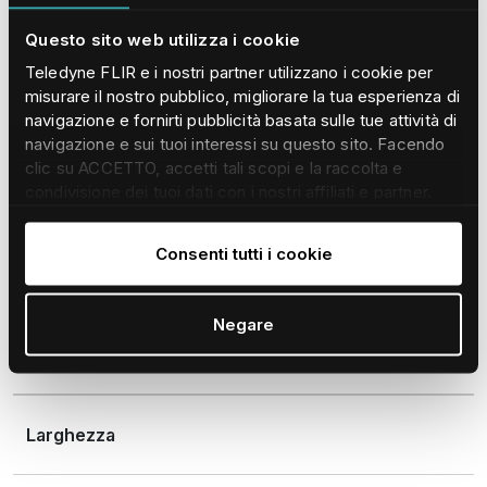
Specifiche tecniche
Manuali e download
Questo sito web utilizza i cookie
Teledyne FLIR e i nostri partner utilizzano i cookie per
Caratteristiche fisiche
Alimentazione
Generale
misurare il nostro pubblico, migliorare la tua esperienza di
navigazione e fornirti pubblicità basata sulle tue attività di
Specifiche ambientali
navigazione e sui tuoi interessi su questo sito. Facendo
clic su ACCETTO, accetti tali scopi e la raccolta e
condivisione dei tuoi dati con i nostri affiliati e partner.
CARATTERISTICHE FISICHE
Per saperne di più e modificare/revocare il tuo consenso
in qualsiasi momento consulta la nostra
Informativa sui
Consenti tutti i cookie
cookie
.
Lunghezza
Negare
133,0 mm (5,24 pollici)
Larghezza