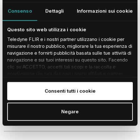
Specifiche ambientali
Conformità
Consenso
Dettagli
Informazioni sui cookie
Questo sito web utilizza i cookie
CARATTERISTICHE FISICHE
Teledyne FLIR e i nostri partner utilizzano i cookie per
misurare il nostro pubblico, migliorare la tua esperienza di
Lunghezza
navigazione e fornirti pubblicità basata sulle tue attività di
navigazione e sui tuoi interessi su questo sito. Facendo
clic su ACCETTO, accetti tali scopi e la raccolta e
condivisione dei tuoi dati con i nostri affiliati e partner.
93,00 mm (3,66 in)
Per saperne di più e modificare/revocare il tuo consenso
in qualsiasi momento consulta la nostra
Informativa sui
Consenti tutti i cookie
cookie
.
Altezza
Negare
74,00 mm (2,91 in)