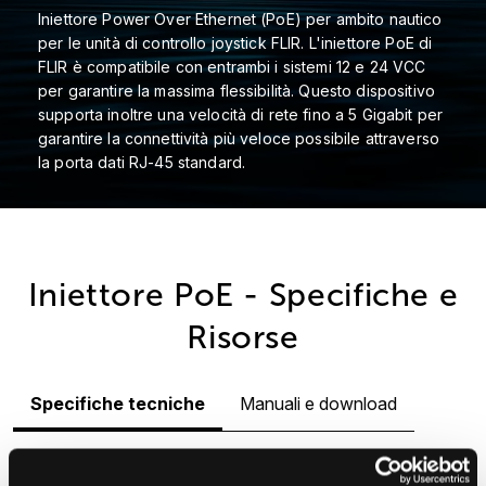
Iniettore Power Over Ethernet (PoE) per ambito nautico
per le unità di controllo joystick FLIR. L'iniettore PoE di
FLIR è compatibile con entrambi i sistemi 12 e 24 VCC
per garantire la massima flessibilità. Questo dispositivo
supporta inoltre una velocità di rete fino a 5 Gigabit per
garantire la connettività più veloce possibile attraverso
la porta dati RJ-45 standard.
Iniettore PoE - Specifiche e
Risorse
Specifiche tecniche
Manuali e download
Caratteristiche fisiche
Alimentazione
Rete