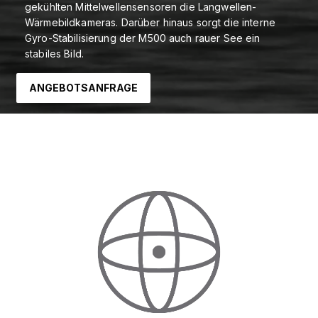
gekühlten Mittelwellensensoren die Langwellen-
Wärmebildkameras. Darüber hinaus sorgt die interne
Gyro-Stabilisierung der M500 auch rauer See ein
stabiles Bild.
ANGEBOTSANFRAGE