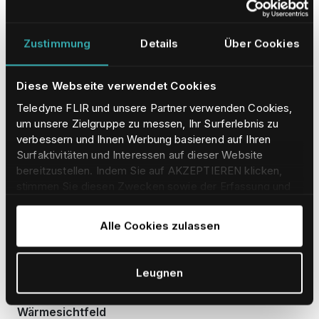
M500 – Spezifikationen &
Zustimmung
Details
Über Cookies
Ressourcen
Diese Webseite verwendet Cookies
Teledyne FLIR und unsere Partner verwenden Cookies,
Spezifikationen
Handbücher & Downloads
um unsere Zielgruppe zu messen, Ihr Surferlebnis zu
verbessern und Ihnen Werbung basierend auf Ihren
Surfaktivitäten und Interessen auf dieser Website
Wärmebildkamera
Kamera für sichtbares Licht
bereitzustellen. Indem Sie auf AKZEPTIEREN klicken,
stimmen Sie diesen Zwecken sowie der Erfassung und
Scheinwerfer
System
Umgebungsbedingungen
Weitergabe Ihrer Daten an unsere verbundenen
Physikalische Kenndaten
Erfassungsreichweite
Unternehmen und Partner zu. Um mehr darüber zu
Alle Cookies zulassen
erfahren und Ihre Einwilligung jederzeit anzupassen/zu
widerrufen, lesen Sie bitte unsere
Cookie-Erklärung
.
WÄRMEBILDKAMERA
Leugnen
Wärmesichtfeld