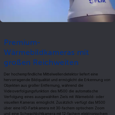
Premium-
Wärmebildkameras mit
großen Reichweiten
Der hochempfindliche Mittelwellendetektor liefert eine
hervorragende Bildqualität und ermöglicht die Erkennung von
Objekten aus großer Entfernung, während die
Videoverfolgungsfunktion des M500 die automatische
Verfolgung eines ausgewählten Ziels mit Wärmebild- oder
visuellen Kameras ermöglicht. Zusätzlich verfügt das M500
über eine HD-Farbkamera mit 30-fachem optischem Zoom
und eine Schwachlichtkamera mit 12-fachem elektronischem